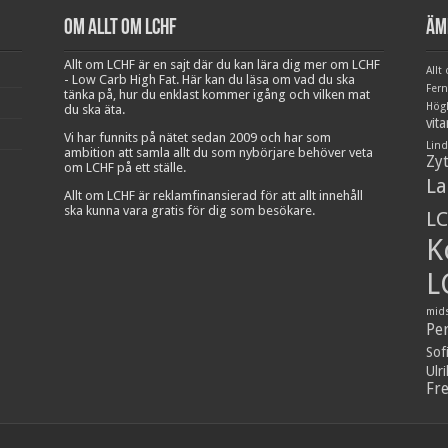
Om Allt om LCHF
Äm
Allt om LCHF är en sajt där du kan lära dig mer om LCHF
Allt
- Low Carb High Fat. Här kan du läsa om vad du ska
Fer
tänka på, hur du enklast kommer igång och vilken mat
Hög
du ska äta.
vit
Vi har funnits på nätet sedan 2009 och har som
Lind
ambition att samla allt du som nybörjare behöver veta
Zy
om LCHF på ett ställe.
La
Allt om LCHF är reklamfinansierad för att allt innehåll
ska kunna vara gratis för dig som besökare.
LC
K
L
mid
Pe
Sof
Ulr
Fr