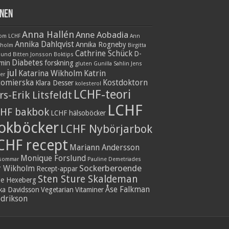
nen
Anna Hallén
Anne Aobadia
 om LCHF
Ann
Annika Dahlqvist
Annika Rogneby
nholm
Birgitta
Cathrine Schück
D-
lund
Bitten Jonsson
Boktips
Diabetes
amin
forskning
gluten
Gunilla Sahlin
Jens
jul
Katarina Wikholm
Katrin
er
tomierska
Kostdoktorn
Klara Desser
kolesterol
LCHF-teori
rs-Erik Litsfeldt
LCHF
HF bakbok
LCHF hälsoböcker
okböcker
LCHF Nybörjarbok
CHF recept
Mariann Andersson
Monique Forslund
sommar
Pauline Demetriades
Sockerberoende
r Wikholm
Recept-appar
Sten Sture Skaldeman
ie Hexeberg
Åse Falkman
ika Davidsson
Vegetarian
Vitaminer
edrikson