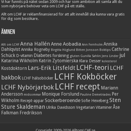
Vi har funnits på nätet sedan 2009 och har som ambition att samla allt du
som nybörjare behöver veta om LCHF på ett ställe.
Allt om LCHF är reklamfinansierad för att allt innehåll ska kunna vara gratis
för dig som besökare.
Ämnen
Anna Hallén
Anne Aobadia
Annika
Allt om LCHF
Ann Fernholm
Dahlqvist
Cathrine
Annika Rogneby
Birgitta Höglund
Bitten Jonsson
Boktips
jul
Schück
Diabetes
D-vitamin
forskning
gluten
Gunilla Sahlin
Jens Linder
Katarina Wikholm
Katrin Zytomierska
Klara Desser
kolesterol
LCHF-teori
Lars-Erik Litsfeldt
LCHF
Kostdoktorn
LCHF Kokböcker
bakbok
LCHF hälsoböcker
LCHF recept
LCHF Nybörjarbok
Mariann
Andersson
Monique Forslund
Per
midsommar
Pauline Demetriades
Sten
Sockerberoende
Wikholm
Recept-appar
Sofie Hexeberg
Sture Skaldeman
Åse
Ulrika Davidsson
Vegetarian
Vitaminer
Falkman Fredrikson
Copyright 2009-2026 AlltomLCHF.se