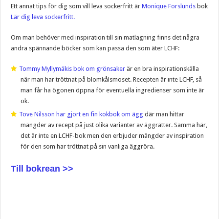
Ett annat tips för dig som vill leva sockerfritt är
Monique Forslunds
bok
Lär dig leva sockerfritt.
Om man behöver med inspiration till sin matlagning finns det några
andra spännande böcker som kan passa den som äter LCHF:
Tommy Myllymäkis bok om grönsaker
är en bra inspirationskälla
när man har tröttnat på blomkålsmoset. Recepten är inte LCHF, så
man får ha ögonen öppna för eventuella ingredienser som inte är
ok.
Tove Nilsson har gjort en fin kokbok om ägg
där man hittar
mängder av recept på just olika varianter av äggrätter. Samma här,
det är inte en LCHF-bok men den erbjuder mängder av inspiration
för den som har tröttnat på sin vanliga äggröra.
Till bokrean >>