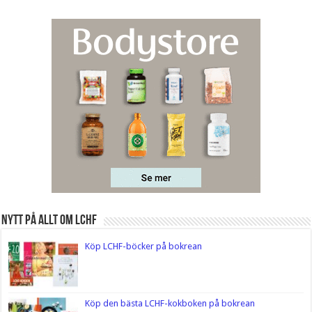
Nytt på Allt om LCHF
Köp LCHF-böcker på bokrean
Köp den bästa LCHF-kokboken på bokrean