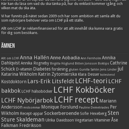
Här kan du läsa om vad du ska tänka på, hur du enklast kommer igång och
vilken mat du ska äta.
Vi har funnits på nätet sedan 2009 och har som ambition att samla allt du
som nybörjare behöver veta om LCHF på ett ställe.
Allt om LCHF är reklamfinansierad för att allt innehåll ska kunna vara gratis
för dig som besökare.
Ämnen
Anna Hallén
Anne Aobadia
Annika
Allt om LCHF
Ann Fernholm
Dahlqvist
Cathrine
Annika Rogneby
Birgitta Höglund
Bitten Jonsson
Boktips
jul
Schück
Diabetes
D-vitamin
forskning
gluten
Gunilla Sahlin
Jens Linder
Katarina Wikholm
Katrin Zytomierska
Klara Desser
kolesterol
LCHF-teori
Lars-Erik Litsfeldt
LCHF
Kostdoktorn
LCHF Kokböcker
bakbok
LCHF hälsoböcker
LCHF recept
LCHF Nybörjarbok
Mariann
Andersson
Monique Forslund
Per
midsommar
Pauline Demetriades
Sten
Sockerberoende
Wikholm
Recept-appar
Sofie Hexeberg
Sture Skaldeman
Åse
Ulrika Davidsson
Vegetarian
Vitaminer
Falkman Fredrikson