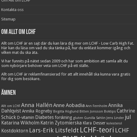
Om Allt om LCHF
Kontakta oss
Sitemap
Om Allt om LCHF
Allt om LCHF är en sajt där du kan lära dig mer om LCHF - Low Carb High Fat.
Här kan du läsa om vad du ska tänka på, hur du enklast kommer igång och
vilken mat du ska äta.
Vi har funnits på nätet sedan 2009 och har som ambition att samla allt du
som nybörjare behöver veta om LCHF på ett ställe.
Allt om LCHF är reklamfinansierad för att allt innehåll ska kunna vara gratis
för dig som besökare.
Ämnen
Anna Hallén
Anne Aobadia
Annika
Allt om LCHF
Ann Fernholm
Dahlqvist
Cathrine
Annika Rogneby
Birgitta Höglund
Bitten Jonsson
Boktips
jul
Schück
Diabetes
D-vitamin
forskning
gluten
Gunilla Sahlin
Jens Linder
Katarina Wikholm
Katrin Zytomierska
Klara Desser
kolesterol
LCHF-teori
Lars-Erik Litsfeldt
LCHF
Kostdoktorn