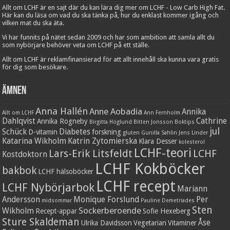
Allt om LCHF är en sajt där du kan lära dig mer om LCHF - Low Carb High Fat.
Här kan du läsa om vad du ska tänka på, hur du enklast kommer igång och
vilken mat du ska äta.
Vi har funnits på nätet sedan 2009 och har som ambition att samla allt du
som nybörjare behöver veta om LCHF på ett ställe.
Allt om LCHF är reklamfinansierad för att allt innehåll ska kunna vara gratis
för dig som besökare.
Ämnen
Anna Hallén
Anne Aobadia
Annika
Allt om LCHF
Ann Fernholm
Dahlqvist
Cathrine
Annika Rogneby
Birgitta Höglund
Bitten Jonsson
Boktips
jul
Schück
Diabetes
D-vitamin
forskning
gluten
Gunilla Sahlin
Jens Linder
Katarina Wikholm
Katrin Zytomierska
Klara Desser
kolesterol
LCHF-teori
Lars-Erik Litsfeldt
LCHF
Kostdoktorn
LCHF Kokböcker
bakbok
LCHF hälsoböcker
LCHF recept
LCHF Nybörjarbok
Mariann
Andersson
Monique Forslund
Per
midsommar
Pauline Demetriades
Sten
Sockerberoende
Wikholm
Recept-appar
Sofie Hexeberg
Sture Skaldeman
Åse
Ulrika Davidsson
Vegetarian
Vitaminer