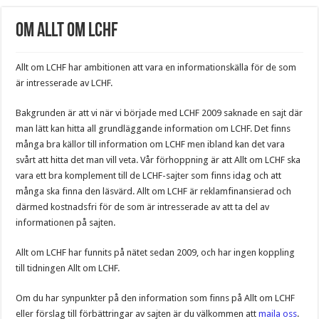
Om Allt om LCHF
Allt om LCHF har ambitionen att vara en informationskälla för de som
är intresserade av LCHF.
Bakgrunden är att vi när vi började med LCHF 2009 saknade en sajt där
man lätt kan hitta all grundläggande information om LCHF. Det finns
många bra källor till information om LCHF men ibland kan det vara
svårt att hitta det man vill veta. Vår förhoppning är att Allt om LCHF ska
vara ett bra komplement till de LCHF-sajter som finns idag och att
många ska finna den läsvärd. Allt om LCHF är reklamfinansierad och
därmed kostnadsfri för de som är intresserade av att ta del av
informationen på sajten.
Allt om LCHF har funnits på nätet sedan 2009, och har ingen koppling
till tidningen Allt om LCHF.
Om du har synpunkter på den information som finns på Allt om LCHF
eller förslag till förbättringar av sajten är du välkommen att
maila oss
.