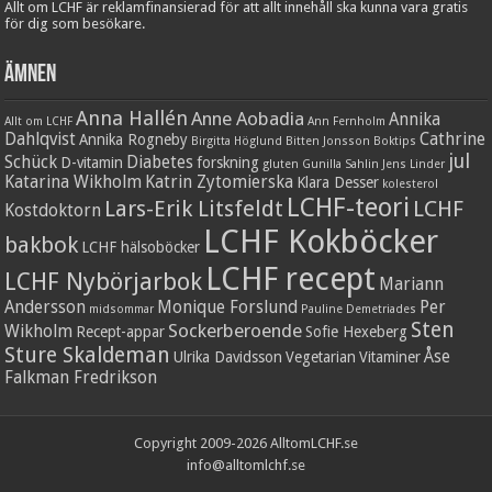
Allt om LCHF är reklamfinansierad för att allt innehåll ska kunna vara gratis
för dig som besökare.
Ämnen
Anna Hallén
Anne Aobadia
Annika
Allt om LCHF
Ann Fernholm
Dahlqvist
Cathrine
Annika Rogneby
Birgitta Höglund
Bitten Jonsson
Boktips
jul
Schück
Diabetes
D-vitamin
forskning
gluten
Gunilla Sahlin
Jens Linder
Katarina Wikholm
Katrin Zytomierska
Klara Desser
kolesterol
LCHF-teori
Lars-Erik Litsfeldt
LCHF
Kostdoktorn
LCHF Kokböcker
bakbok
LCHF hälsoböcker
LCHF recept
LCHF Nybörjarbok
Mariann
Andersson
Monique Forslund
Per
midsommar
Pauline Demetriades
Sten
Sockerberoende
Wikholm
Recept-appar
Sofie Hexeberg
Sture Skaldeman
Åse
Ulrika Davidsson
Vegetarian
Vitaminer
Falkman Fredrikson
Copyright 2009-2026 AlltomLCHF.se
info@alltomlchf.se