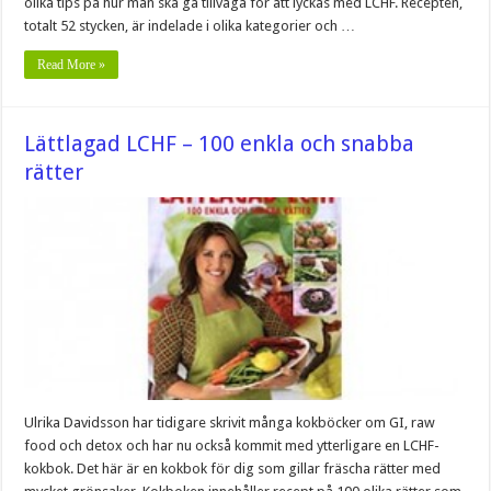
olika tips på hur man ska gå tillväga för att lyckas med LCHF. Recepten,
totalt 52 stycken, är indelade i olika kategorier och …
Read More »
Lättlagad LCHF – 100 enkla och snabba
rätter
Ulrika Davidsson har tidigare skrivit många kokböcker om GI, raw
food och detox och har nu också kommit med ytterligare en LCHF-
kokbok. Det här är en kokbok för dig som gillar fräscha rätter med