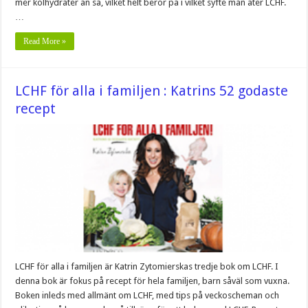
mer kolhydrater än så, vilket helt beror på i vilket syfte man äter LCHF.
…
Read More »
LCHF för alla i familjen : Katrins 52 godaste
recept
LCHF för alla i familjen är Katrin Zytomierskas tredje bok om LCHF. I
denna bok är fokus på recept för hela familjen, barn såväl som vuxna.
Boken inleds med allmänt om LCHF, med tips på veckoscheman och