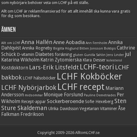
som nybörjare behöver veta om LCHF på ett ställe.
Allt om LCHF är reklamfinansierad för att allt innehåll ska kunna vara gratis
för dig som besökare.
Ämnen
Anna Hallén
Anne Aobadia
Annika
Allt om LCHF
Ann Fernholm
Dahlqvist
Cathrine
Annika Rogneby
Birgitta Höglund
Bitten Jonsson
Boktips
jul
Schück
Diabetes
D-vitamin
forskning
gluten
Gunilla Sahlin
Jens Linder
Katarina Wikholm
Katrin Zytomierska
Klara Desser
kolesterol
LCHF-teori
Lars-Erik Litsfeldt
LCHF
Kostdoktorn
LCHF Kokböcker
bakbok
LCHF hälsoböcker
LCHF recept
LCHF Nybörjarbok
Mariann
Andersson
Monique Forslund
Per
midsommar
Pauline Demetriades
Sten
Sockerberoende
Wikholm
Recept-appar
Sofie Hexeberg
Sture Skaldeman
Åse
Ulrika Davidsson
Vegetarian
Vitaminer
Falkman Fredrikson
Copyright 2009-2026 AlltomLCHF.se