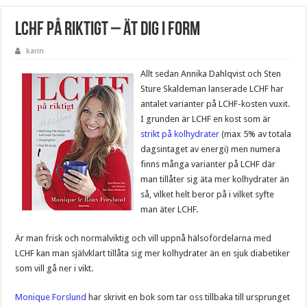
LCHF på riktigt – Ät dig i form
karin
Allt sedan Annika Dahlqvist och Sten
Sture Skaldeman lanserade LCHF har
antalet varianter på LCHF-kosten vuxit.
I grunden är LCHF en kost som är
strikt på kolhydrater
(max 5% av totala
dagsintaget av energi) men numera
finns många varianter på LCHF där
man tillåter sig äta mer kolhydrater än
så, vilket helt beror på i vilket syfte
man äter LCHF.
Är man frisk och normalviktig och vill uppnå hälsofördelarna med
LCHF kan man självklart tillåta sig mer kolhydrater än en sjuk diabetiker
som vill gå ner i vikt.
Monique Forslund
har skrivit en bok som tar oss tillbaka till ursprunget