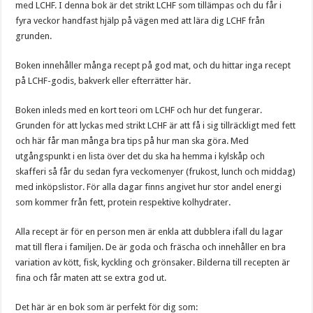
med LCHF. I denna bok är det strikt LCHF som tillämpas och du får i
fyra veckor handfast hjälp på vägen med att lära dig LCHF från
grunden.
Boken innehåller många recept på god mat, och du hittar inga recept
på LCHF-godis, bakverk eller efterrätter här.
Boken inleds med en kort teori om LCHF och hur det fungerar.
Grunden för att lyckas med strikt LCHF är att få i sig tillräckligt med fett
och här får man många bra tips på hur man ska göra. Med
utgångspunkt i en lista över det du ska ha hemma i kylskåp och
skafferi så får du sedan fyra veckomenyer (frukost, lunch och middag)
med inköpslistor. För alla dagar finns angivet hur stor andel energi
som kommer från fett, protein respektive kolhydrater.
Alla recept är för en person men är enkla att dubblera ifall du lagar
mat till flera i familjen. De är goda och fräscha och innehåller en bra
variation av kött, fisk, kyckling och grönsaker. Bilderna till recepten är
fina och får maten att se extra god ut.
Det här är en bok som är perfekt för dig som: