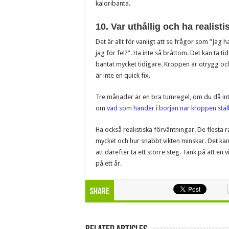
kaloribanta.
10. Var uthållig och ha realist
Det är allt för vanligt att se frågor som ”Jag h
jag för fel?”. Ha inte så bråttom. Det kan ta t
bantat mycket tidigare. Kroppen är otrygg oc
är inte en quick fix.
Tre månader är en bra tumregel, om du då int
om
vad som händer i början när kroppen stäl
Ha också realistiska förväntningar. De flesta ras
mycket och hur snabbt vikten minskar. Det kan o
att därefter ta ett större steg. Tänk på att en 
på ett år.
Share