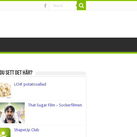
du sett det här?
LCHF potatissallad
That Sugar Film – Sockerfilmen
ShapeUp Club