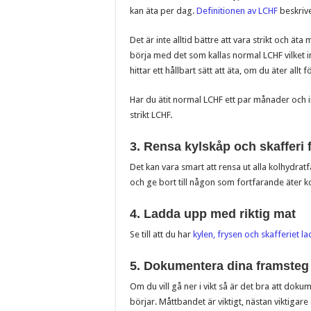
kan äta per dag.
Definitionen av LCHF
beskrive
Det är inte alltid bättre att vara strikt och ät
börja med det som kallas normal LCHF vilket i
hittar ett hållbart sätt att äta, om du äter allt
Har du ätit normal LCHF ett par månader och i
strikt LCHF.
3. Rensa kylskåp och skafferi f
Det kan vara smart att rensa ut alla kolhydrat
och ge bort till någon som fortfarande äter k
4. Ladda upp med riktig mat
Se till att du har
kylen, frysen och skafferiet 
5. Dokumentera dina framsteg
Om du vill gå ner i vikt så är det bra att do
börjar. Måttbandet är viktigt, nästan viktigare