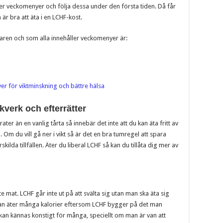
r veckomenyer och följa dessa under den första tiden. Då får
r bra att äta i en LCHF-kost.
aren och som alla innehåller veckomenyer är:
er för viktminskning och bättre hälsa
verk och efterrätter
ater än en vanlig tårta så innebär det inte att du kan äta fritt av
m du vill gå ner i vikt så är det en bra tumregel att spara
rskilda tillfällen. Äter du liberal LCHF så kan du tillåta dig mer av
ite mat. LCHF går inte ut på att svälta sig utan man ska äta sig
man äter många kalorier eftersom LCHF bygger på det man
 kan kännas konstigt för många, speciellt om man är van att