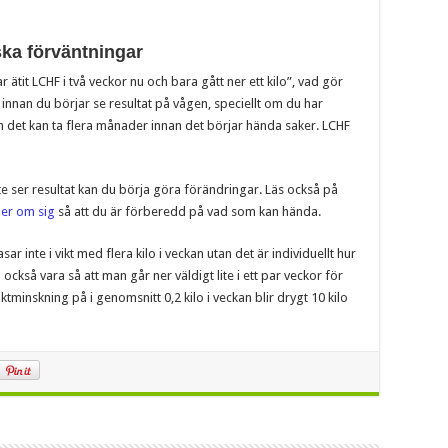
iska förväntningar
ar ätit LCHF i två veckor nu och bara gått ner ett kilo”, vad gör
id innan du börjar se resultat på vågen, speciellt om du har
h det kan ta flera månader innan det börjar hända saker. LCHF
e ser resultat kan du börja göra förändringar. Läs också på
ler om sig
så att du är förberedd på vad som kan hända.
ar inte i vikt med flera kilo i veckan utan det är individuellt hur
ckså vara så att man går ner väldigt lite i ett par veckor för
viktminskning på i genomsnitt 0,2 kilo i veckan blir drygt 10 kilo