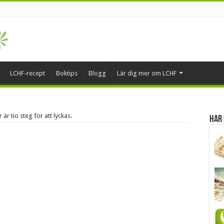
LCHF-recept
Boktips
Blogg
Lär dig mer om LCHF
r tio steg för att lyckas.
Har 