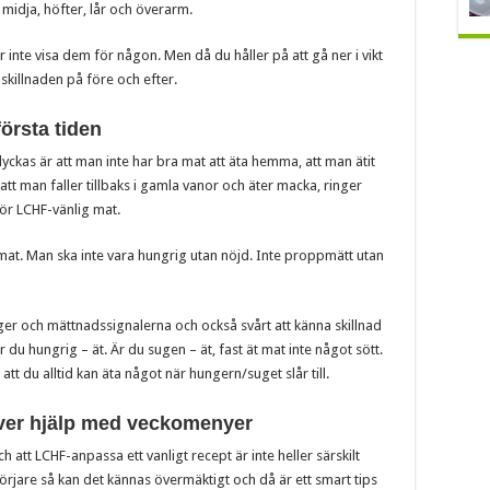
 midja, höfter, lår och överarm.
 inte visa dem för någon. Men då du håller på att gå ner i vikt
killnaden på före och efter.
första tiden
lyckas är att man inte har bra mat att äta hemma, att man ätit
tt att man faller tillbaks i gamla vanor och äter macka, ringer
 för LCHF-vänlig mat.
 mat. Man ska inte vara hungrig utan nöjd. Inte proppmätt utan
nger och mättnadssignalerna och också svårt att känna skillnad
r du hungrig – ät. Är du sugen – ät, fast ät mat inte något sött.
att du alltid kan äta något när hungern/suget slår till.
ver hjälp med veckomenyer
ch att LCHF-anpassa ett vanligt recept är inte heller särskilt
rjare så kan det kännas övermäktigt och då är ett smart tips