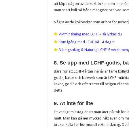
att köpa någon av de kokböcker som innehålle
man snart koll på både mängder och vad som ä
Några av de kokböcker som är bra för nybörj
Viktminskning med LCHF – så lyckas du
Kom igång med LCHF på 14 dagar
Näringsriktig & Naturlig LCHF: 6 veckomeny
8. Se upp med LCHF-godis, bak
Bara för att LCHF-tårtan inehåller färre kolhydr
godis, kakor och bakverk som är LCHF-märkta. O
kakor, godis och efterrätter till helgen eller sä
detta.
9. Ät inte för lite
Ett vanligt misstag är att man äter på tok för l
mätt. Man kan gå ner mycket i vikt även om 
brukar kalla för hormonell viktminskning. Det