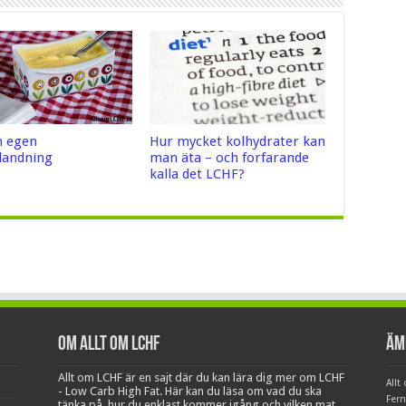
n egen
Hur mycket kolhydrater kan
landning
man äta – och forfarande
kalla det LCHF?
Om Allt om LCHF
Äm
Allt om LCHF är en sajt där du kan lära dig mer om LCHF
Allt
- Low Carb High Fat. Här kan du läsa om vad du ska
Fer
tänka på, hur du enklast kommer igång och vilken mat