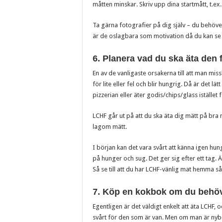
måtten minskar. Skriv upp dina startmått, t.ex.
Ta gärna fotografier på dig själv – du behöver
är de oslagbara som motivation då du kan se s
6. Planera vad du ska äta den 
En av de vanligaste orsakerna till att man miss
för lite eller fel och blir hungrig. Då är det lä
pizzerian eller äter godis/chips/glass istället
LCHF går ut på att du ska äta dig mätt på bra
lagom mätt.
I början kan det vara svårt att känna igen hu
på hunger och sug. Det ger sig efter ett tag. Ä
Så se till att du har LCHF-vänlig mat hemma så 
7. Köp en kokbok om du behö
Egentligen är det väldigt enkelt att äta LCHF, o
svårt för den som är van. Men om man är nybö