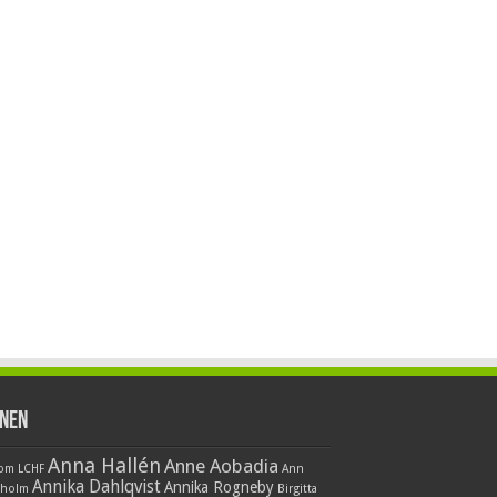
nen
Anna Hallén
Anne Aobadia
 om LCHF
Ann
Annika Dahlqvist
Annika Rogneby
nholm
Birgitta