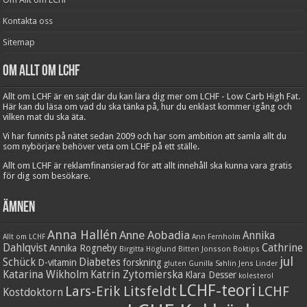
Kontakta oss
Sitemap
Om Allt om LCHF
Allt om LCHF är en sajt där du kan lära dig mer om LCHF - Low Carb High Fat.
Här kan du läsa om vad du ska tänka på, hur du enklast kommer igång och
vilken mat du ska äta.
Vi har funnits på nätet sedan 2009 och har som ambition att samla allt du
som nybörjare behöver veta om LCHF på ett ställe.
Allt om LCHF är reklamfinansierad för att allt innehåll ska kunna vara gratis
för dig som besökare.
Ämnen
Anna Hallén
Anne Aobadia
Annika
Allt om LCHF
Ann Fernholm
Dahlqvist
Cathrine
Annika Rogneby
Birgitta Höglund
Bitten Jonsson
Boktips
jul
Schück
Diabetes
D-vitamin
forskning
gluten
Gunilla Sahlin
Jens Linder
Katarina Wikholm
Katrin Zytomierska
Klara Desser
kolesterol
LCHF-teori
Lars-Erik Litsfeldt
LCHF
Kostdoktorn