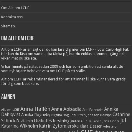
Om Allt om LCHF
Kontakta oss
Sitemap
Om Allt om LCHF
Allt om LCHF är en sajt där du kan lära dig mer om LCHF - Low Carb High Fat.
Här kan du läsa om vad du ska tänka på, hur du enklast kommer igång och
vilken mat du ska äta.
Vi har funnits på nätet sedan 2009 och har som ambition att samla allt du
som nybörjare behöver veta om LCHF på ett ställe.
Allt om LCHF är reklamfinansierad för att allt innehåll ska kunna vara gratis
för dig som besökare.
Ämnen
Anna Hallén
Anne Aobadia
Annika
Allt om LCHF
Ann Fernholm
Dahlqvist
Cathrine
Annika Rogneby
Birgitta Höglund
Bitten Jonsson
Boktips
jul
Schück
Diabetes
D-vitamin
forskning
gluten
Gunilla Sahlin
Jens Linder
Katarina Wikholm
Katrin Zytomierska
Klara Desser
kolesterol