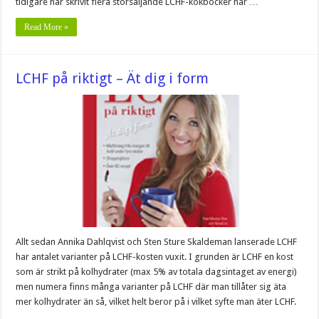
tidigare har skrivit flera storsäljande LCHF-kokböcker har …
Read More »
LCHF på riktigt – Ät dig i form
Allt sedan Annika Dahlqvist och Sten Sture Skaldeman lanserade LCHF
har antalet varianter på LCHF-kosten vuxit. I grunden är LCHF en kost
som är strikt på kolhydrater (max 5% av totala dagsintaget av energi)
men numera finns många varianter på LCHF där man tillåter sig äta
mer kolhydrater än så, vilket helt beror på i vilket syfte man äter LCHF.
…