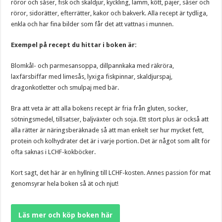
röror och såser, fisk och skaldjur, kyckling, lamm, kött, pajer, såser och
röror, sidorätter, efterrätter, kakor och bakverk. Alla recept är tydliga,
enkla och har fina bilder som får det att vattnas i munnen.
Exempel på recept du hittar i boken är:
Blomkål- och parmesansoppa, dillpannkaka med räkröra,
laxfärsbiffar med limesås, lyxiga fiskpinnar, skaldjurspaj,
dragonkotletter och smulpaj med bär.
Bra att veta är att alla bokens recept är fria från gluten, socker,
sötningsmedel, tillsatser, baljväxter och soja. Ett stort plus är också att
alla rätter är näringsberäknade så att man enkelt ser hur mycket fett,
protein och kolhydrater det är i varje portion. Det är något som allt för
ofta saknas i LCHF-kokböcker.
Kort sagt, det här är en hyllning till LCHF-kosten. Annes passion för mat
genomsyrar hela boken så ät och njut!
Läs mer och köp boken här