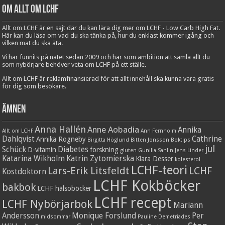
Om Allt om LCHF
Allt om LCHF är en sajt där du kan lära dig mer om LCHF - Low Carb High Fat.
Här kan du läsa om vad du ska tänka på, hur du enklast kommer igång och
vilken mat du ska äta.
Vi har funnits på nätet sedan 2009 och har som ambition att samla allt du
som nybörjare behöver veta om LCHF på ett ställe.
Allt om LCHF är reklamfinansierad för att allt innehåll ska kunna vara gratis
för dig som besökare.
Ämnen
Anna Hallén
Anne Aobadia
Annika
Allt om LCHF
Ann Fernholm
Dahlqvist
Cathrine
Annika Rogneby
Birgitta Höglund
Bitten Jonsson
Boktips
jul
Schück
Diabetes
D-vitamin
forskning
gluten
Gunilla Sahlin
Jens Linder
Katarina Wikholm
Katrin Zytomierska
Klara Desser
kolesterol
LCHF-teori
Lars-Erik Litsfeldt
LCHF
Kostdoktorn
LCHF Kokböcker
bakbok
LCHF hälsoböcker
LCHF recept
LCHF Nybörjarbok
Mariann
Andersson
Monique Forslund
Per
midsommar
Pauline Demetriades