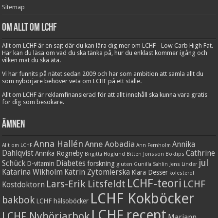
Sitemap
Om Allt om LCHF
Allt om LCHF är en sajt där du kan lära dig mer om LCHF - Low Carb High Fat.
Här kan du läsa om vad du ska tänka på, hur du enklast kommer igång och
vilken mat du ska äta.
Vi har funnits på nätet sedan 2009 och har som ambition att samla allt du
som nybörjare behöver veta om LCHF på ett ställe.
Allt om LCHF är reklamfinansierad för att allt innehåll ska kunna vara gratis
för dig som besökare.
Ämnen
Anna Hallén
Anne Aobadia
Annika
Allt om LCHF
Ann Fernholm
Dahlqvist
Cathrine
Annika Rogneby
Birgitta Höglund
Bitten Jonsson
Boktips
jul
Schück
Diabetes
D-vitamin
forskning
gluten
Gunilla Sahlin
Jens Linder
Katarina Wikholm
Katrin Zytomierska
Klara Desser
kolesterol
LCHF-teori
Lars-Erik Litsfeldt
LCHF
Kostdoktorn
LCHF Kokböcker
bakbok
LCHF hälsoböcker
LCHF recept
LCHF Nybörjarbok
Mariann