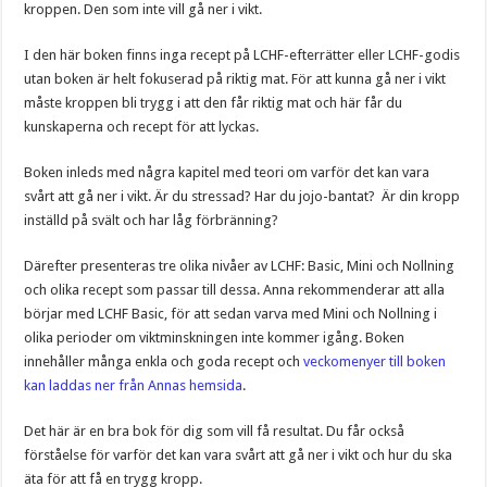
kroppen. Den som inte vill gå ner i vikt.
I den här boken finns inga recept på LCHF-efterrätter eller LCHF-godis
utan boken är helt fokuserad på riktig mat. För att kunna gå ner i vikt
måste kroppen bli trygg i att den får riktig mat och här får du
kunskaperna och recept för att lyckas.
Boken inleds med några kapitel med teori om varför det kan vara
svårt att gå ner i vikt. Är du stressad? Har du jojo-bantat? Är din kropp
inställd på svält och har låg förbränning?
Därefter presenteras tre olika nivåer av LCHF: Basic, Mini och Nollning
och olika recept som passar till dessa. Anna rekommenderar att alla
börjar med LCHF Basic, för att sedan varva med Mini och Nollning i
olika perioder om viktminskningen inte kommer igång. Boken
innehåller många enkla och goda recept och
veckomenyer till boken
kan laddas ner från Annas hemsida
.
Det här är en bra bok för dig som vill få resultat. Du får också
förståelse för varför det kan vara svårt att gå ner i vikt och hur du ska
äta för att få en trygg kropp.