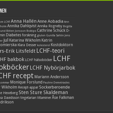
nen
Anna Hallén
Anne Aobadia
 om LCHF
Ann
Annika Dahlqvist
Annika Rogneby
nholm
Birgitta
Cathrine Schück
D-
lund
Bitten Jonsson
Boktips
Diabetes
amin
forskning
gluten
Gunilla Sahlin
Jens
jul
Katarina Wikholm
Katrin
er
tomierska
Kostdoktorn
Klara Desser
kolesterol
LCHF-teori
rs-Erik Litsfeldt
LCHF
HF bakbok
LCHF hälsoböcker
okböcker
LCHF Nybörjarbok
CHF recept
Mariann Andersson
Monique Forslund
sommar
Pauline Demetriades
Sockerberoende
r Wikholm
Recept-appar
Sten Sture Skaldeman
ie Hexeberg
Åse Falkman
ika Davidsson
Vegetarian
Vitaminer
edrikson