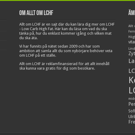
Om Allt om LCHF
Äm
Allt om LCHF är en sajt där du kan lära dig mer om LCHF
Allt
- Low Carb High Fat. Här kan du läsa om vad du ska
Fer
tänka på, hur du enklast kommer igång och vilken mat
Hög
du ska äta.
vit
Vi har funnits på nätet sedan 2009 och har som
Lind
ambition att samla allt du som nybörjare behöver veta
Zy
om LCHF på ett ställe.
La
Allt om LCHF är reklamfinansierad för att allt innehåll
ska kunna vara gratis för dig som besökare.
LC
K
L
mid
Pe
Sof
Ulr
Fr