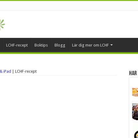
LCHF-recept
Boktips
Blogg
Lär dig mer om LCHF
 & iPad
|
LCHF-recept
Har 