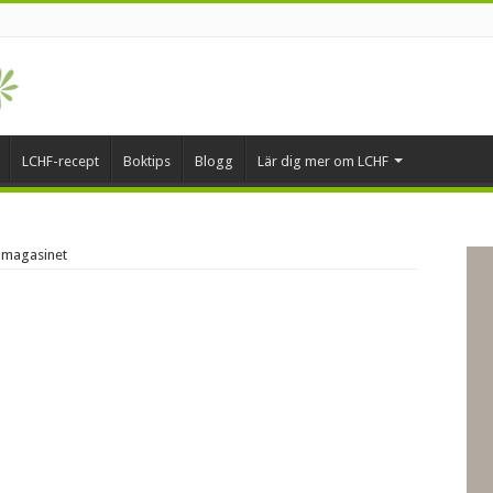
LCHF-recept
Boktips
Blogg
Lär dig mer om LCHF
-magasinet