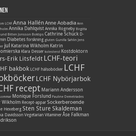
nen
Anna Hallén
Anne Aobadia
 om LCHF
Ann
Annika Dahlqvist
Annika Rogneby
nholm
Birgitta
Cathrine Schück
D-
lund
Bitten Jonsson
Boktips
Diabetes
amin
forskning
gluten
Gunilla Sahlin
Jens
jul
Katarina Wikholm
Katrin
er
tomierska
Kostdoktorn
Klara Desser
kolesterol
LCHF-teori
rs-Erik Litsfeldt
LCHF
HF bakbok
LCHF hälsoböcker
okböcker
LCHF Nybörjarbok
CHF recept
Mariann Andersson
Monique Forslund
sommar
Pauline Demetriades
Sockerberoende
r Wikholm
Recept-appar
Sten Sture Skaldeman
ie Hexeberg
Åse Falkman
ika Davidsson
Vegetarian
Vitaminer
edrikson