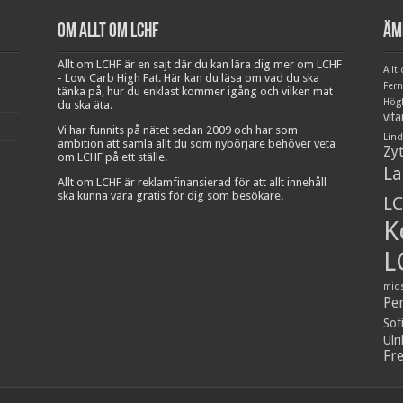
Om Allt om LCHF
Äm
Allt om LCHF är en sajt där du kan lära dig mer om LCHF
Allt
- Low Carb High Fat. Här kan du läsa om vad du ska
Fer
tänka på, hur du enklast kommer igång och vilken mat
Hög
du ska äta.
vit
Vi har funnits på nätet sedan 2009 och har som
Lind
ambition att samla allt du som nybörjare behöver veta
Zy
om LCHF på ett ställe.
La
Allt om LCHF är reklamfinansierad för att allt innehåll
ska kunna vara gratis för dig som besökare.
LC
K
L
mid
Pe
Sof
Ulr
Fr