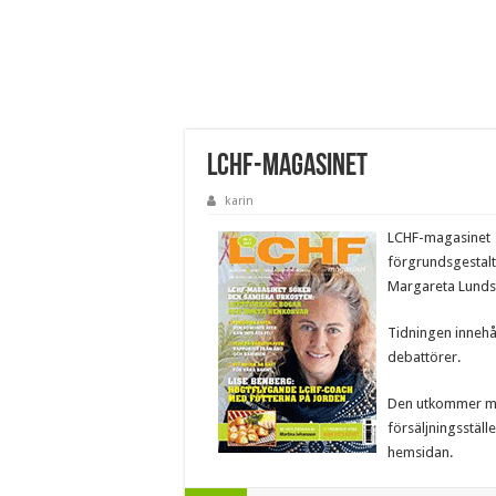
LCHF-magasinet
karin
LCHF-magasinet ä
förgrundsgestalt
Margareta Lundst
Tidningen innehål
debattörer.
Den utkommer me
försäljningsstäl
hemsidan.