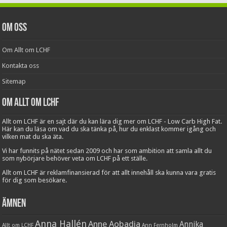
Om oss
Om Allt om LCHF
Kontakta oss
Sitemap
Om Allt om LCHF
Allt om LCHF är en sajt där du kan lära dig mer om LCHF - Low Carb High Fat.
Här kan du läsa om vad du ska tänka på, hur du enklast kommer igång och
vilken mat du ska äta.
Vi har funnits på nätet sedan 2009 och har som ambition att samla allt du
som nybörjare behöver veta om LCHF på ett ställe.
Allt om LCHF är reklamfinansierad för att allt innehåll ska kunna vara gratis
för dig som besökare.
Ämnen
Anna Hallén
Anne Aobadia
Annika
Allt om LCHF
Ann Fernholm