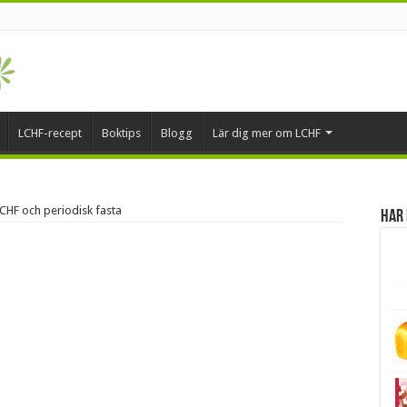
LCHF-recept
Boktips
Blogg
Lär dig mer om LCHF
CHF och periodisk fasta
Har 