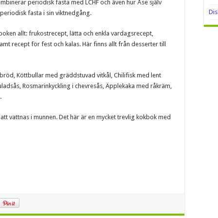
mbinerar periodisk fasta med LCHF och även hur Åse själv
Di
periodisk fasta i sin viktnedgång.
boken allt: frukostrecept, lätta och enkla vardagsrecept,
t recept för fest och kalas. Här finns allt från desserter till
röd, Köttbullar med gräddstuvad vitkål, Chilifisk med lent
dsås, Rosmarinkyckling i chevresås, Äpplekaka med råkräm,
.
 att vattnas i munnen. Det här är en mycket trevlig kokbok med