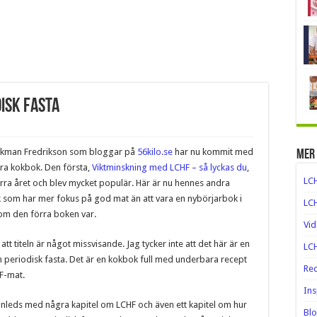
disk fasta
lkman Fredrikson som bloggar på
56kilo.se
har nu kommit med
Mer
dra kokbok. Den första,
Viktminskning med LCHF – så lyckas du
,
LC
rra året och blev mycket populär. Här är nu hennes andra
 som har mer fokus på god mat än att vara en nybörjarbok i
LCH
om den förra boken var.
Vi
att titeln är något missvisande. Jag tycker inte att det här är en
LCH
 periodisk fasta. Det är en kokbok full med underbara recept
Rec
F-mat.
Ins
inleds med några kapitel om LCHF och även ett kapitel om hur
Blo