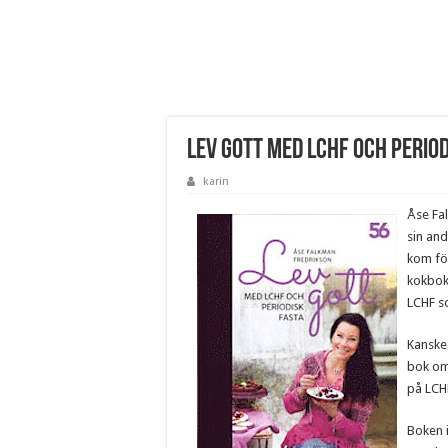
Lev gott med LCHF och perio
karin
Åse Fa
sin an
kom fö
kokbok
LCHF s
Kanske 
bok om
på LCH
Boken 