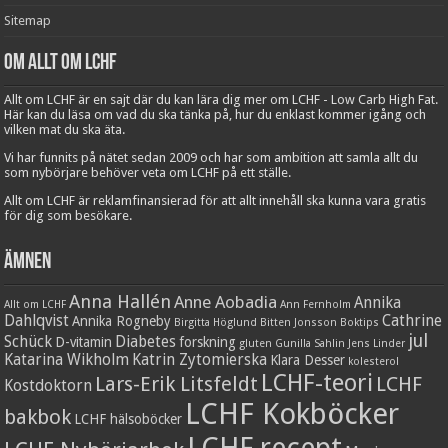
Sitemap
Om Allt om LCHF
Allt om LCHF är en sajt där du kan lära dig mer om LCHF - Low Carb High Fat.
Här kan du läsa om vad du ska tänka på, hur du enklast kommer igång och
vilken mat du ska äta.
Vi har funnits på nätet sedan 2009 och har som ambition att samla allt du
som nybörjare behöver veta om LCHF på ett ställe.
Allt om LCHF är reklamfinansierad för att allt innehåll ska kunna vara gratis
för dig som besökare.
Ämnen
Anna Hallén
Anne Aobadia
Annika
Allt om LCHF
Ann Fernholm
Dahlqvist
Cathrine
Annika Rogneby
Birgitta Höglund
Bitten Jonsson
Boktips
jul
Schück
Diabetes
D-vitamin
forskning
gluten
Gunilla Sahlin
Jens Linder
Katarina Wikholm
Katrin Zytomierska
Klara Desser
kolesterol
LCHF-teori
Lars-Erik Litsfeldt
LCHF
Kostdoktorn
LCHF Kokböcker
bakbok
LCHF hälsoböcker