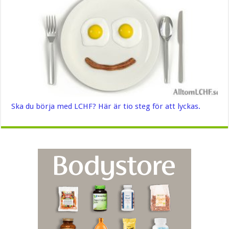
Ska du börja med LCHF? Här är tio steg för att lyckas.