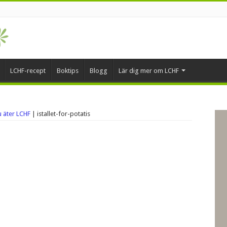
LCHF-recept
Boktips
Blogg
Lär dig mer om LCHF
du äter LCHF
|
istallet-for-potatis