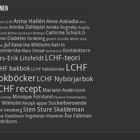
nen
Anna Hallén
Anne Aobadia
 om LCHF
Ann
Annika Dahlqvist
Annika Rogneby
nholm
Birgitta
Cathrine Schück
D-
lund
Bitten Jonsson
Boktips
Diabetes
amin
forskning
gluten
Gunilla Sahlin
Jens
jul
Katarina Wikholm
Katrin
er
tomierska
Kostdoktorn
Klara Desser
kolesterol
LCHF-teori
rs-Erik Litsfeldt
LCHF
HF bakbok
LCHF hälsoböcker
okböcker
LCHF Nybörjarbok
CHF recept
Mariann Andersson
Monique Forslund
sommar
Pauline Demetriades
Sockerberoende
r Wikholm
Recept-appar
Sten Sture Skaldeman
ie Hexeberg
Åse Falkman
ika Davidsson
Vegetarian
Vitaminer
edrikson