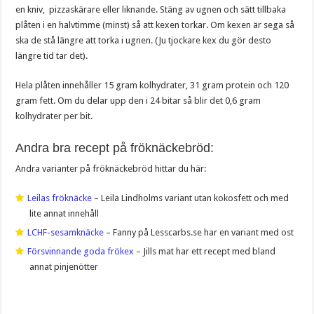
en kniv, pizzaskärare eller liknande. Stäng av ugnen och sätt tillbaka
plåten i en halvtimme (minst) så att kexen torkar. Om kexen är sega så
ska de stå längre att torka i ugnen. (Ju tjockare kex du gör desto
längre tid tar det).
Hela plåten innehåller 15 gram kolhydrater, 31 gram protein och 120
gram fett. Om du delar upp den i 24 bitar så blir det 0,6 gram
kolhydrater per bit.
Andra bra recept på fröknäckebröd:
Andra varianter på fröknäckebröd hittar du här:
Leilas fröknäcke
– Leila Lindholms variant utan kokosfett och med
lite annat innehåll
LCHF-sesamknäcke
– Fanny på Lesscarbs.se har en variant med ost
Försvinnande goda frökex
– Jills mat har ett recept med bland
annat pinjenötter