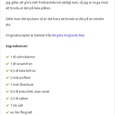
Jag gillar att göra mitt fröknäckebröd väldigt tunt, så jag är noga med
att breda ut det på hela plåten.
Gillar man det tjockare så är det bara att breda ut det på en mindre
yta.
Originalreceptet är hämtat från
Birgitta Höglunds Mat
Ingredienser:
1 dl solroskärnor
1 dl sesamfrön
0,5 dl hela linfrön
2 msk pofiber
1 msk fiberhusk
0,5 dl kokosfett, utan smak
2,5 dl vatten
1 tsk salt
ev. lite flingsalt