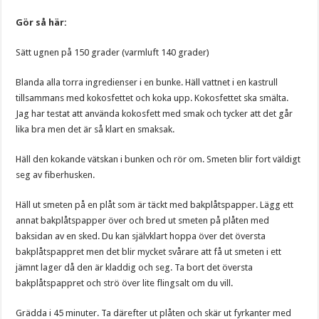
Gör så här:
Sätt ugnen på 150 grader (varmluft 140 grader)
Blanda alla torra ingredienser i en bunke. Häll vattnet i en kastrull
tillsammans med kokosfettet och koka upp. Kokosfettet ska smälta.
Jag har testat att använda kokosfett med smak och tycker att det går
lika bra men det är så klart en smaksak.
Häll den kokande vätskan i bunken och rör om. Smeten blir fort väldigt
seg av fiberhusken.
Häll ut smeten på en plåt som är täckt med bakplåtspapper. Lägg ett
annat bakplåtspapper över och bred ut smeten på plåten med
baksidan av en sked. Du kan självklart hoppa över det översta
bakplåtspappret men det blir mycket svårare att få ut smeten i ett
jämnt lager då den är kladdig och seg. Ta bort det översta
bakplåtspappret och strö över lite flingsalt om du vill.
Grädda i 45 minuter. Ta därefter ut plåten och skär ut fyrkanter med