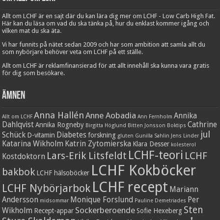
Allt om LCHF är en sajt där du kan lära dig mer om LCHF - Low Carb High Fat.
Här kan du läsa om vad du ska tänka på, hur du enklast kommer igång och
vilken mat du ska äta.
Vi har funnits på nätet sedan 2009 och har som ambition att samla allt du
som nybörjare behöver veta om LCHF på ett ställe.
Allt om LCHF är reklamfinansierad för att allt innehåll ska kunna vara gratis
för dig som besökare.
Ämnen
Anna Hallén
Anne Aobadia
Annika
Allt om LCHF
Ann Fernholm
Dahlqvist
Cathrine
Annika Rogneby
Birgitta Höglund
Bitten Jonsson
Boktips
jul
Schück
Diabetes
D-vitamin
forskning
gluten
Gunilla Sahlin
Jens Linder
Katarina Wikholm
Katrin Zytomierska
Klara Desser
kolesterol
LCHF-teori
Lars-Erik Litsfeldt
LCHF
Kostdoktorn
LCHF Kokböcker
bakbok
LCHF hälsoböcker
LCHF recept
LCHF Nybörjarbok
Mariann
Andersson
Monique Forslund
Per
midsommar
Pauline Demetriades
Sten
Sockerberoende
Wikholm
Recept-appar
Sofie Hexeberg