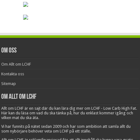
Om oss
Om Allt om LCHF
Kontakta oss
Sitemap
Om Allt om LCHF
Allt om LCHF är en sajt där du kan lära dig mer om LCHF - Low Carb High Fat.
Här kan du läsa om vad du ska tänka på, hur du enklast kommer igång och
vilken mat du ska äta.
Vi har funnits på nätet sedan 2009 och har som ambition att samla allt du
som nybörjare behöver veta om LCHF på ett ställe.
Allt om LCHF är reklamfinansierad för att allt innehåll ska kunna vara gratis