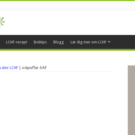
LCHF-recept
Boktips
Blogg
Lär dig mer om LCHF
u äter LCHF
|
ostpuffar-lchf