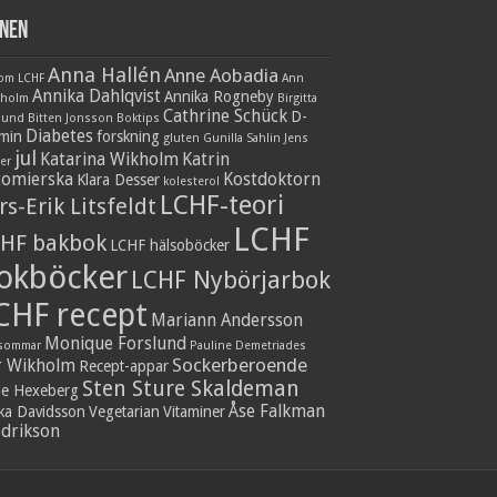
nen
Anna Hallén
Anne Aobadia
 om LCHF
Ann
Annika Dahlqvist
Annika Rogneby
nholm
Birgitta
Cathrine Schück
D-
lund
Bitten Jonsson
Boktips
Diabetes
amin
forskning
gluten
Gunilla Sahlin
Jens
jul
Katarina Wikholm
Katrin
er
tomierska
Kostdoktorn
Klara Desser
kolesterol
LCHF-teori
rs-Erik Litsfeldt
LCHF
HF bakbok
LCHF hälsoböcker
okböcker
LCHF Nybörjarbok
CHF recept
Mariann Andersson
Monique Forslund
sommar
Pauline Demetriades
Sockerberoende
r Wikholm
Recept-appar
Sten Sture Skaldeman
ie Hexeberg
Åse Falkman
ika Davidsson
Vegetarian
Vitaminer
edrikson