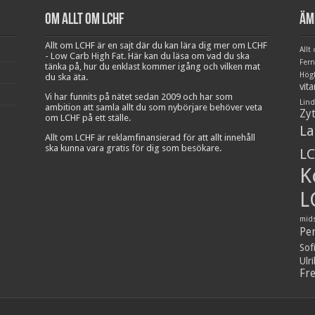
Om Allt om LCHF
Äm
Allt om LCHF är en sajt där du kan lära dig mer om LCHF
Allt
- Low Carb High Fat. Här kan du läsa om vad du ska
Fer
tänka på, hur du enklast kommer igång och vilken mat
Hög
du ska äta.
vit
Vi har funnits på nätet sedan 2009 och har som
Lind
ambition att samla allt du som nybörjare behöver veta
Zy
om LCHF på ett ställe.
La
Allt om LCHF är reklamfinansierad för att allt innehåll
ska kunna vara gratis för dig som besökare.
LC
K
L
mid
Pe
Sof
Ulr
Fr