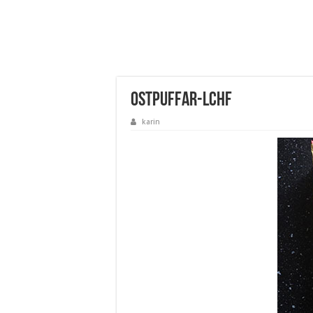
ostpuffar-lchf
karin