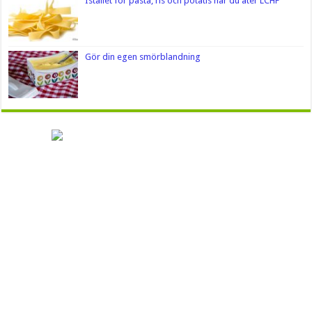
Istället för pasta, ris och potatis när du äter LCHF
Gör din egen smörblandning