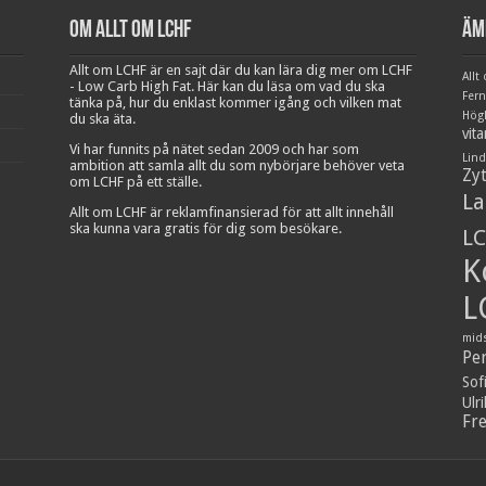
Om Allt om LCHF
Äm
Allt om LCHF är en sajt där du kan lära dig mer om LCHF
Allt
- Low Carb High Fat. Här kan du läsa om vad du ska
Fer
tänka på, hur du enklast kommer igång och vilken mat
Hög
du ska äta.
vit
Vi har funnits på nätet sedan 2009 och har som
Lind
ambition att samla allt du som nybörjare behöver veta
Zy
om LCHF på ett ställe.
La
Allt om LCHF är reklamfinansierad för att allt innehåll
ska kunna vara gratis för dig som besökare.
LC
K
L
mid
Pe
Sof
Ulr
Fr