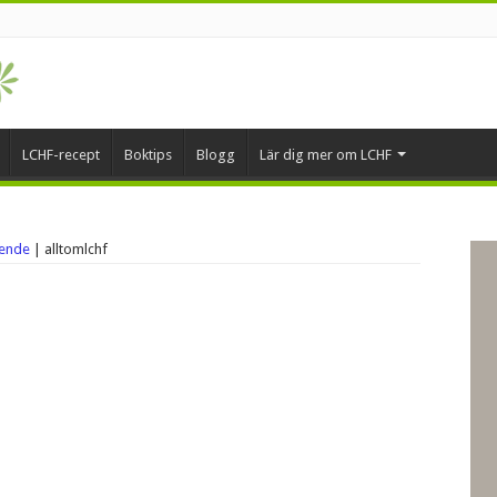
LCHF-recept
Boktips
Blogg
Lär dig mer om LCHF
ående
|
alltomlchf