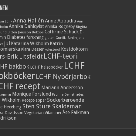
nen
Anna Hallén
Anne Aobadia
 om LCHF
Ann
Annika Dahlqvist
Annika Rogneby
nholm
Birgitta
Cathrine Schück
D-
lund
Bitten Jonsson
Boktips
Diabetes
amin
forskning
gluten
Gunilla Sahlin
Jens
jul
Katarina Wikholm
Katrin
er
tomierska
Kostdoktorn
Klara Desser
kolesterol
LCHF-teori
rs-Erik Litsfeldt
LCHF
HF bakbok
LCHF hälsoböcker
okböcker
LCHF Nybörjarbok
CHF recept
Mariann Andersson
Monique Forslund
sommar
Pauline Demetriades
Sockerberoende
r Wikholm
Recept-appar
Sten Sture Skaldeman
ie Hexeberg
Åse Falkman
ika Davidsson
Vegetarian
Vitaminer
edrikson