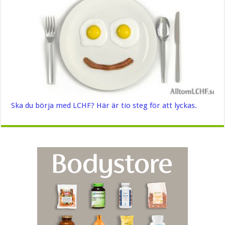
Ska du börja med LCHF? Här är tio steg för att lyckas.