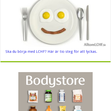
Ska du börja med LCHF? Här är tio steg för att lyckas.