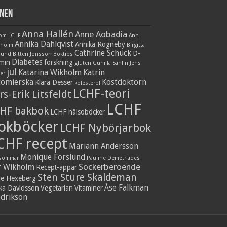
nen
Anna Hallén
Anne Aobadia
 om LCHF
Ann
Annika Dahlqvist
Annika Rogneby
nholm
Birgitta
Cathrine Schück
D-
lund
Bitten Jonsson
Boktips
Diabetes
amin
forskning
gluten
Gunilla Sahlin
Jens
jul
Katarina Wikholm
Katrin
er
tomierska
Kostdoktorn
Klara Desser
kolesterol
LCHF-teori
rs-Erik Litsfeldt
LCHF
HF bakbok
LCHF hälsoböcker
okböcker
LCHF Nybörjarbok
CHF recept
Mariann Andersson
Monique Forslund
sommar
Pauline Demetriades
Sockerberoende
r Wikholm
Recept-appar
Sten Sture Skaldeman
ie Hexeberg
Åse Falkman
ika Davidsson
Vegetarian
Vitaminer
edrikson