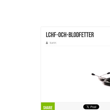
lchf-och-blodfetter
karin
Share