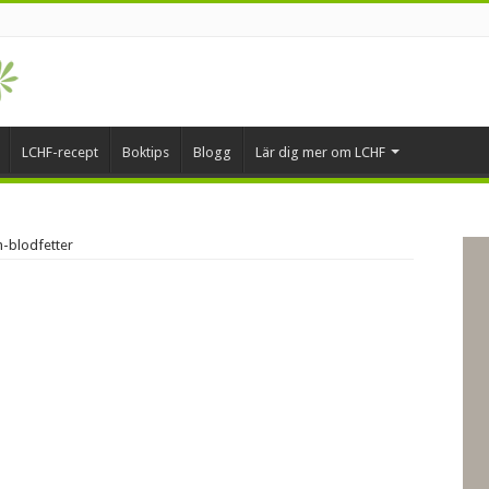
LCHF-recept
Boktips
Blogg
Lär dig mer om LCHF
h-blodfetter