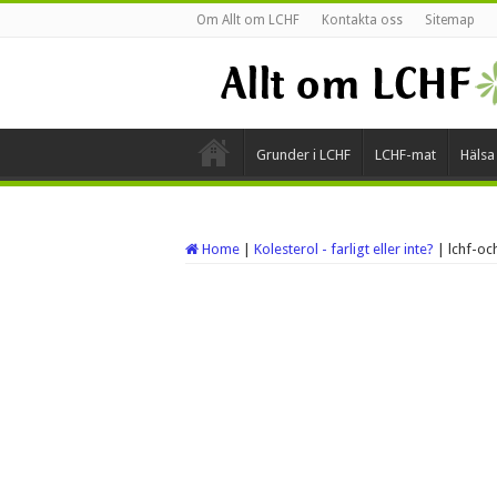
Om Allt om LCHF
Kontakta oss
Sitemap
Grunder i LCHF
LCHF-mat
Hälsa
Home
|
Kolesterol - farligt eller inte?
|
lchf-oc