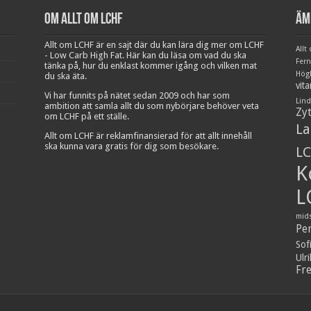
Om Allt om LCHF
Äm
Allt om LCHF är en sajt där du kan lära dig mer om LCHF
Allt
- Low Carb High Fat. Här kan du läsa om vad du ska
Fer
tänka på, hur du enklast kommer igång och vilken mat
Hög
du ska äta.
vit
Vi har funnits på nätet sedan 2009 och har som
Lind
ambition att samla allt du som nybörjare behöver veta
Zy
om LCHF på ett ställe.
La
Allt om LCHF är reklamfinansierad för att allt innehåll
ska kunna vara gratis för dig som besökare.
LC
K
L
mid
Pe
Sof
Ulr
Fr