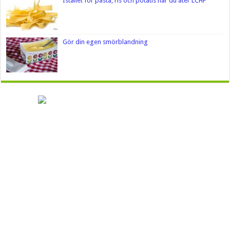
Istället för pasta, ris och potatis när du äter LCHF
Gör din egen smörblandning