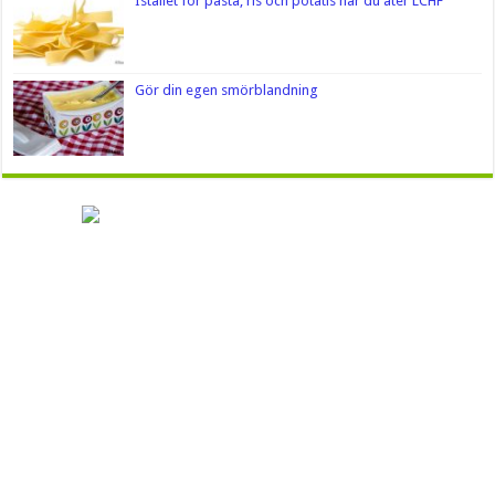
Istället för pasta, ris och potatis när du äter LCHF
Gör din egen smörblandning