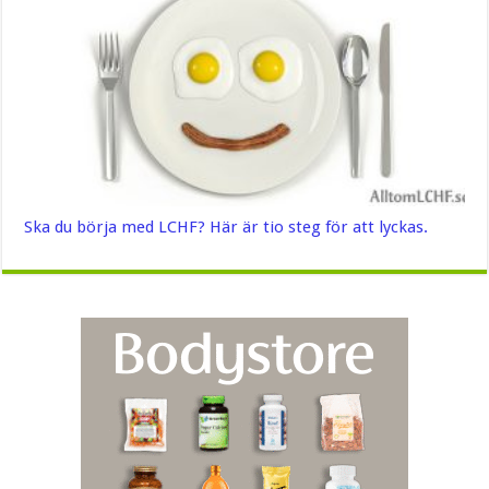
Ska du börja med LCHF? Här är tio steg för att lyckas.