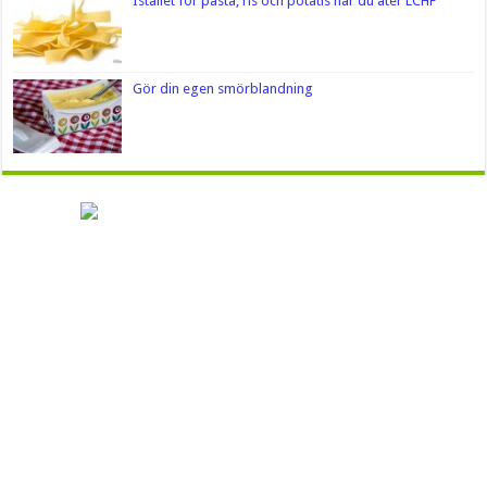
Istället för pasta, ris och potatis när du äter LCHF
Gör din egen smörblandning