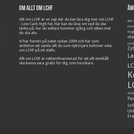
Om Allt om LCHF
Äm
Allt om LCHF är en sajt där du kan lära dig mer om LCHF
Allt
- Low Carb High Fat. Här kan du läsa om vad du ska
Fer
tänka på, hur du enklast kommer igång och vilken mat
Hög
du ska äta.
vit
Vi har funnits på nätet sedan 2009 och har som
Lind
ambition att samla allt du som nybörjare behöver veta
Zy
om LCHF på ett ställe.
La
Allt om LCHF är reklamfinansierad för att allt innehåll
ska kunna vara gratis för dig som besökare.
LC
K
L
mid
Pe
Sof
Ulr
Fr