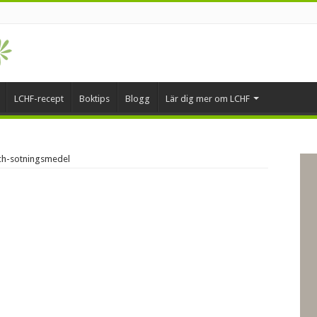
LCHF-recept
Boktips
Blogg
Lär dig mer om LCHF
ch-sotningsmedel