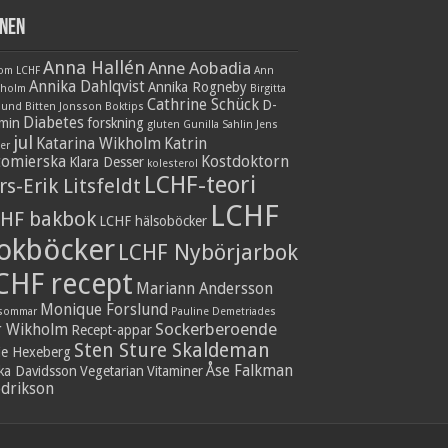
nen
Anna Hallén
Anne Aobadia
 om LCHF
Ann
Annika Dahlqvist
Annika Rogneby
nholm
Birgitta
Cathrine Schück
D-
lund
Bitten Jonsson
Boktips
Diabetes
amin
forskning
gluten
Gunilla Sahlin
Jens
jul
Katarina Wikholm
Katrin
er
tomierska
Kostdoktorn
Klara Desser
kolesterol
LCHF-teori
rs-Erik Litsfeldt
LCHF
HF bakbok
LCHF hälsoböcker
okböcker
LCHF Nybörjarbok
CHF recept
Mariann Andersson
Monique Forslund
sommar
Pauline Demetriades
Sockerberoende
r Wikholm
Recept-appar
Sten Sture Skaldeman
ie Hexeberg
Åse Falkman
ika Davidsson
Vegetarian
Vitaminer
edrikson