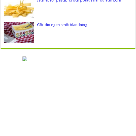
Istället för pasta, ris och potatis när du äter LCHF
Gör din egen smörblandning