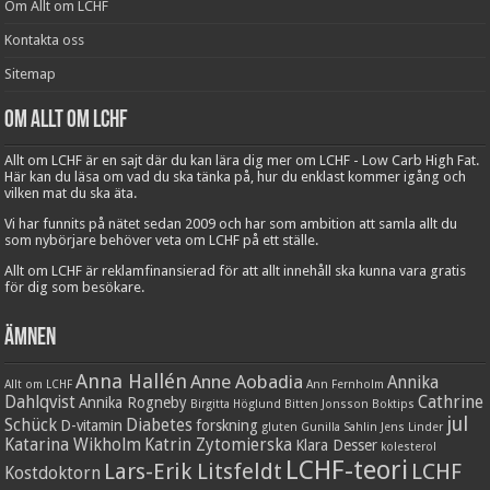
Om Allt om LCHF
Kontakta oss
Sitemap
Om Allt om LCHF
Allt om LCHF är en sajt där du kan lära dig mer om LCHF - Low Carb High Fat.
Här kan du läsa om vad du ska tänka på, hur du enklast kommer igång och
vilken mat du ska äta.
Vi har funnits på nätet sedan 2009 och har som ambition att samla allt du
som nybörjare behöver veta om LCHF på ett ställe.
Allt om LCHF är reklamfinansierad för att allt innehåll ska kunna vara gratis
för dig som besökare.
Ämnen
Anna Hallén
Anne Aobadia
Annika
Allt om LCHF
Ann Fernholm
Dahlqvist
Cathrine
Annika Rogneby
Birgitta Höglund
Bitten Jonsson
Boktips
jul
Schück
Diabetes
D-vitamin
forskning
gluten
Gunilla Sahlin
Jens Linder
Katarina Wikholm
Katrin Zytomierska
Klara Desser
kolesterol
LCHF-teori
Lars-Erik Litsfeldt
LCHF
Kostdoktorn