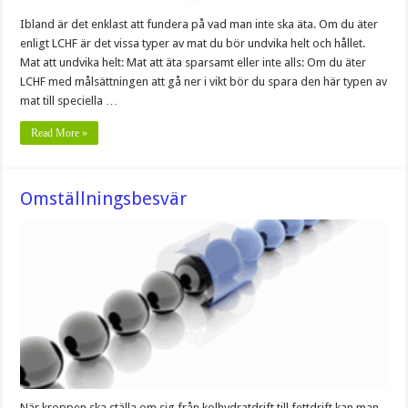
Ibland är det enklast att fundera på vad man inte ska äta. Om du äter
enligt LCHF är det vissa typer av mat du bör undvika helt och hållet.
Mat att undvika helt: Mat att äta sparsamt eller inte alls: Om du äter
LCHF med målsättningen att gå ner i vikt bör du spara den här typen av
mat till speciella …
Read More »
Omställningsbesvär
När kroppen ska ställa om sig från kolhydratdrift till fettdrift kan man