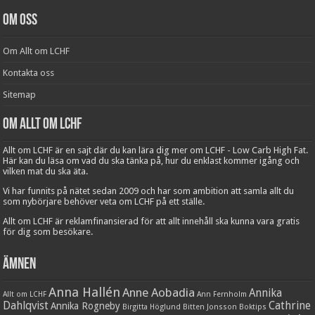
Om oss
Om Allt om LCHF
Kontakta oss
Sitemap
Om Allt om LCHF
Allt om LCHF är en sajt där du kan lära dig mer om LCHF - Low Carb High Fat.
Här kan du läsa om vad du ska tänka på, hur du enklast kommer igång och
vilken mat du ska äta.
Vi har funnits på nätet sedan 2009 och har som ambition att samla allt du
som nybörjare behöver veta om LCHF på ett ställe.
Allt om LCHF är reklamfinansierad för att allt innehåll ska kunna vara gratis
för dig som besökare.
Ämnen
Anna Hallén
Anne Aobadia
Annika
Allt om LCHF
Ann Fernholm
Dahlqvist
Cathrine
Annika Rogneby
Birgitta Höglund
Bitten Jonsson
Boktips