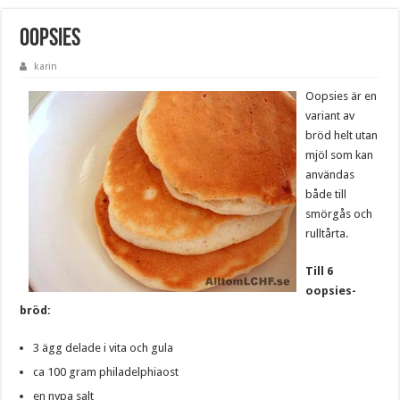
Oopsies
karin
Oopsies är en
variant av
bröd helt utan
mjöl som kan
användas
både till
smörgås och
rulltårta.
Till 6
oopsies-
bröd:
3 ägg delade i vita och gula
ca 100 gram philadelphiaost
en nypa salt