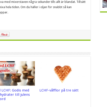
xa med mixerstaven några sekunder tills allt är blandat. Tillsätt
h mixa hela tiden. Om du häller i oljan för snabbt så kan
eppar.
d LCHF: Godis med
LCHF-våfflor på tre sätt
lhydrater till julens
ord