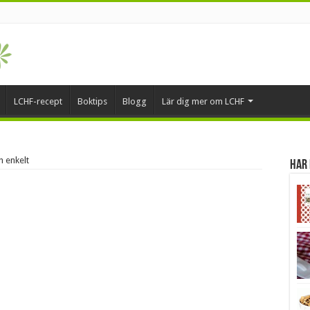
LCHF-recept
Boktips
Blogg
Lär dig mer om LCHF
 enkelt
Har 