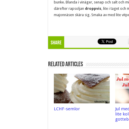
bunke. Blanda i vinäger, senap och salt och mi
därefter rapsoljan
droppvis
, lite i taget oc
majonnäsen skära sig. Smaka av med lite vitp
Share
Related Articles
LCHF-semlor
Jul me
lite ko
gotteb