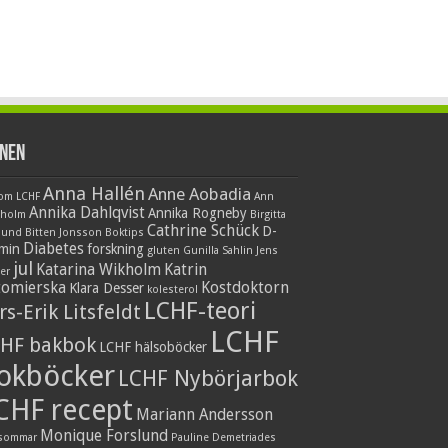
nen
Anna Hallén
Anne Aobadia
 om LCHF
Ann
Annika Dahlqvist
Annika Rogneby
nholm
Birgitta
Cathrine Schück
D-
lund
Bitten Jonsson
Boktips
Diabetes
amin
forskning
gluten
Gunilla Sahlin
Jens
jul
Katarina Wikholm
Katrin
er
tomierska
Kostdoktorn
Klara Desser
kolesterol
LCHF-teori
rs-Erik Litsfeldt
LCHF
HF bakbok
LCHF hälsoböcker
okböcker
LCHF Nybörjarbok
CHF recept
Mariann Andersson
Monique Forslund
sommar
Pauline Demetriades