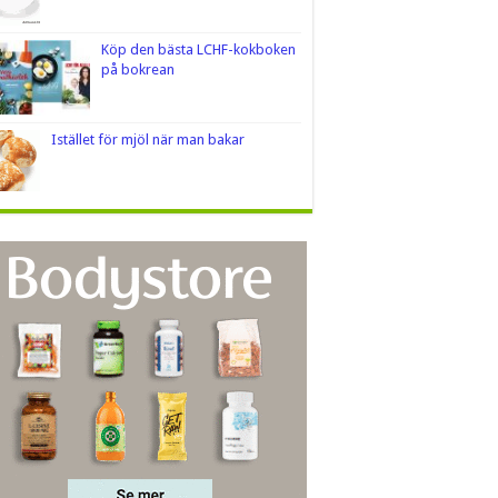
Köp den bästa LCHF-kokboken
på bokrean
Istället för mjöl när man bakar