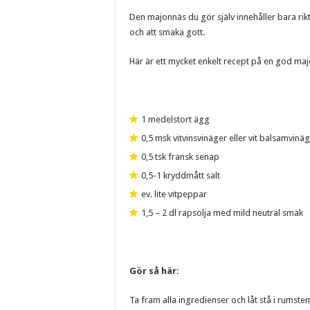
Den majonnäs du gör själv innehåller bara rik
och att smaka gott.
Här är ett mycket enkelt recept på en god ma
1 medelstort ägg
0,5 msk vitvinsvinäger eller vit balsamvinä
0,5 tsk fransk senap
0,5-1 kryddmått salt
ev. lite vitpeppar
1,5 – 2 dl rapsolja med mild neutral smak
Gör så här:
Ta fram alla ingredienser och låt stå i rumste