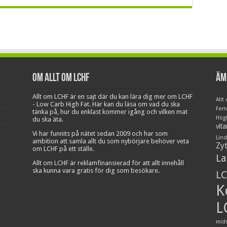
Om Allt om LCHF
Äm
Allt om LCHF är en sajt där du kan lära dig mer om LCHF
Allt
- Low Carb High Fat. Här kan du läsa om vad du ska
Fer
tänka på, hur du enklast kommer igång och vilken mat
Hög
du ska äta.
vit
Vi har funnits på nätet sedan 2009 och har som
Lind
ambition att samla allt du som nybörjare behöver veta
Zy
om LCHF på ett ställe.
La
Allt om LCHF är reklamfinansierad för att allt innehåll
ska kunna vara gratis för dig som besökare.
LC
K
L
mid