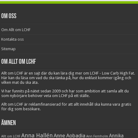
Om oss
Om Allt om LCHF
Kontakta oss
Sitemap
Om Allt om LCHF
Allt om LCHF är en sajt där du kan lära dig mer om LCHF - Low Carb High Fat.
Här kan du läsa om vad du ska tänka på, hur du enklast kommer igång och
vilken mat du ska äta.
Vi har funnits på nätet sedan 2009 och har som ambition att samla allt du
som nybörjare behöver veta om LCHF på ett ställe.
Allt om LCHF är reklamfinansierad för att allt innehåll ska kunna vara gratis
för dig som besökare.
Ämnen
Anna Hallén
Anne Aobadia
Annika
Allt om LCHF
Ann Fernholm