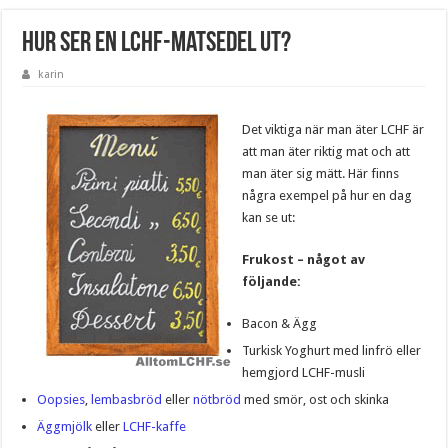
Hur ser en LCHF-matsedel ut?
karin
Det viktiga när man äter LCHF är
att man äter riktig mat och att
man äter sig mätt. Här finns
några exempel på hur en dag
kan se ut:
Frukost – något av
följande:
Bacon & Ägg
Turkisk Yoghurt med linfrö eller
hemgjord LCHF-musli
Oopsies
,
lembasbröd
eller
nötbröd
med smör, ost och skinka
Äggmjölk
eller
LCHF-kaffe