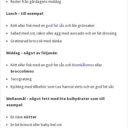
Rester från gårdagens middag
Lunch – till exempel:
Kött eller fisk med en
god fet sås
och lite grönsaker
Sallad med ost, räkor eller ägg med avocado och en fet dressing
Gratinerad broccoli med skinka
Middag – något av följande:
Kött eller fisk med en god fet sås och
blomkålsmos
eller
broccolimos
Tacogratäng
Kyckling med tillbehör som t.ex haricot verts och en god fet sås
Mellanmål – något fett med lite kolhydrater som till
exempel:
En näve
nötter
En bit brieost eller baby-bel ost