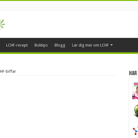
LCHF-recept
Boktips
Blogg
Lär dig mer om LCHF
HF-biffar
Har 