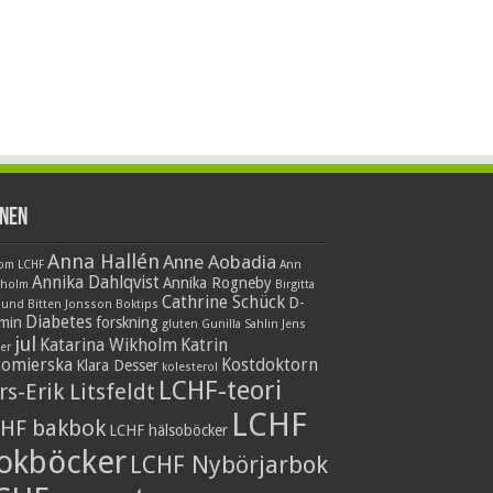
nen
Anna Hallén
Anne Aobadia
 om LCHF
Ann
Annika Dahlqvist
Annika Rogneby
nholm
Birgitta
Cathrine Schück
D-
lund
Bitten Jonsson
Boktips
Diabetes
amin
forskning
gluten
Gunilla Sahlin
Jens
jul
Katarina Wikholm
Katrin
er
tomierska
Kostdoktorn
Klara Desser
kolesterol
LCHF-teori
rs-Erik Litsfeldt
LCHF
HF bakbok
LCHF hälsoböcker
okböcker
LCHF Nybörjarbok