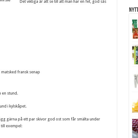
Det viktiga är att se till att man har en fet, god sås
Nytt
 1 matsked fransk senap
 en stund.
nd i kylskåpet.
 Lägg gärna på ett par skivor god ost som får smälta under
till exempel: