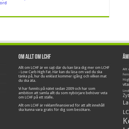
ord
Om Allt om LCHF
Äm
Allt om LCHF är en sajt där du kan lära dig mer om LCHF
Allt
- Low Carb High Fat. Här kan du läsa om vad du ska
Fer
tänka på, hur du enklast kommer igång och vilken mat
Hög
du ska äta.
vit
Vi har funnits på nätet sedan 2009 och har som
Lind
ambition att samla allt du som nybörjare behöver veta
Zy
om LCHF på ett ställe.
La
Allt om LCHF är reklamfinansierad för att allt innehåll
ska kunna vara gratis för dig som besökare.
LC
K