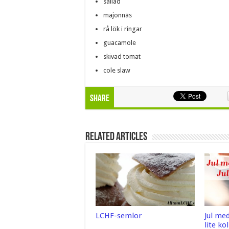
sallad
majonnäs
rå lök i ringar
guacamole
skivad tomat
cole slaw
Share
Related Articles
LCHF-semlor
Jul me
lite ko