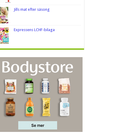
Jills mat efter säsong
Expressens LCHF-bilaga