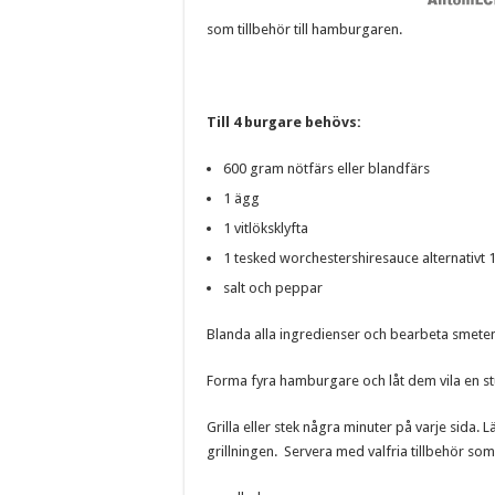
som tillbehör till hamburgaren.
Till 4 burgare behövs:
600 gram nötfärs eller blandfärs
1 ägg
1 vitlöksklyfta
1 tesked worchestershiresauce alternativt
salt och peppar
Blanda alla ingredienser och bearbeta smeten
Forma fyra hamburgare och låt dem vila en stu
Grilla eller stek några minuter på varje sida.
grillningen. Servera med valfria tillbehör som 