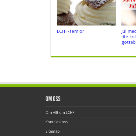
LCHF-semlor
Jul me
lite ko
gotteb
Om oss
Om Allt om LCHF
Kontakta oss
Sitemap