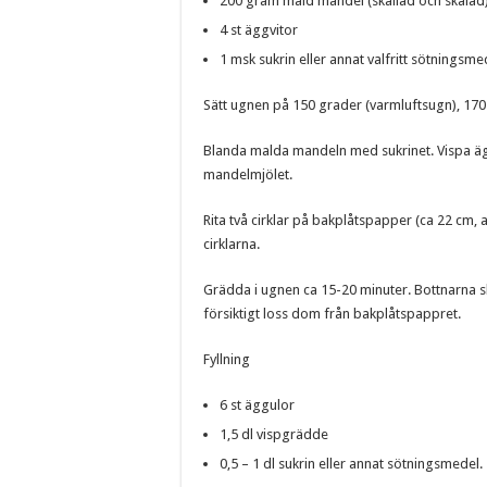
200 gram mald mandel (skållad och skalad)
4 st äggvitor
1 msk sukrin eller annat valfritt sötningsme
Sätt ugnen på 150 grader (varmluftsugn), 170
Blanda malda mandeln med sukrinet. Vispa ägg
mandelmjölet.
Rita två cirklar på bakplåtspapper (ca 22 cm, a
cirklarna.
Grädda i ugnen ca 15-20 minuter. Bottnarna sk
försiktigt loss dom från bakplåtspappret.
Fyllning
6 st äggulor
1,5 dl vispgrädde
0,5 – 1 dl sukrin eller annat sötningsmedel.