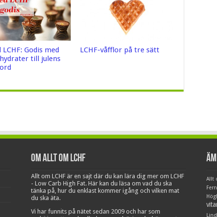
d LCHF: Godis med
LCHF-våfflor på tre sätt
lhydrater till julens
ord
Om Allt om LCHF
Äm
Allt om LCHF är en sajt där du kan lära dig mer om LCHF
Allt
- Low Carb High Fat. Här kan du läsa om vad du ska
Fer
tänka på, hur du enklast kommer igång och vilken mat
Hög
du ska äta.
vit
Vi har funnits på nätet sedan 2009 och har som
Lind