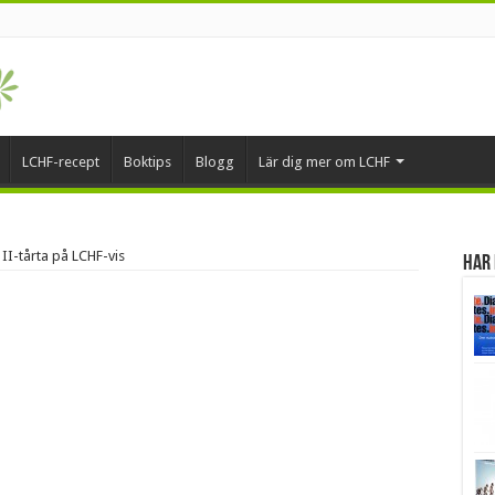
LCHF-recept
Boktips
Blogg
Lär dig mer om LCHF
II-tårta på LCHF-vis
Har 