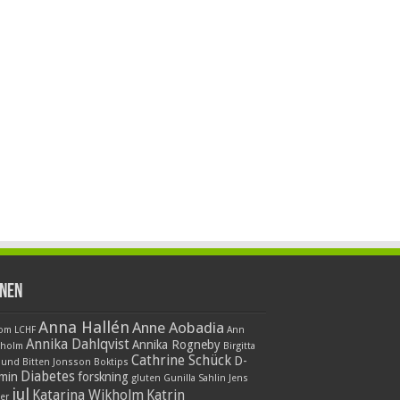
nen
Anna Hallén
Anne Aobadia
 om LCHF
Ann
Annika Dahlqvist
Annika Rogneby
nholm
Birgitta
Cathrine Schück
D-
lund
Bitten Jonsson
Boktips
Diabetes
amin
forskning
gluten
Gunilla Sahlin
Jens
jul
Katarina Wikholm
Katrin
er