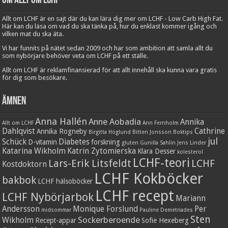
Om Allt om LCHF
Allt om LCHF är en sajt där du kan lära dig mer om LCHF - Low Carb High Fat.
Här kan du läsa om vad du ska tänka på, hur du enklast kommer igång och
vilken mat du ska äta.
Vi har funnits på nätet sedan 2009 och har som ambition att samla allt du
som nybörjare behöver veta om LCHF på ett ställe.
Allt om LCHF är reklamfinansierad för att allt innehåll ska kunna vara gratis
för dig som besökare.
Ämnen
Anna Hallén
Anne Aobadia
Annika
Allt om LCHF
Ann Fernholm
Dahlqvist
Cathrine
Annika Rogneby
Birgitta Höglund
Bitten Jonsson
Boktips
jul
Schück
Diabetes
D-vitamin
forskning
gluten
Gunilla Sahlin
Jens Linder
Katarina Wikholm
Katrin Zytomierska
Klara Desser
kolesterol
LCHF-teori
Lars-Erik Litsfeldt
LCHF
Kostdoktorn
LCHF Kokböcker
bakbok
LCHF hälsoböcker
LCHF recept
LCHF Nybörjarbok
Mariann
Andersson
Monique Forslund
Per
midsommar
Pauline Demetriades
Sten
Sockerberoende
Wikholm
Recept-appar
Sofie Hexeberg