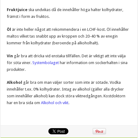
Fruktjuice
ska undvikas då de innehåller höga halter kolhydrater,
främst i form av fruktos.
Öl
är inte heller något att rekommendera i en LCHF-kost. Öl innehåller
maltos vilket tas snabbt upp av kroppen och 20-40 % av enegin
kommer från kolhydrater (beroende på alkoholhalt).
Vin
går bra att dricka vid enstaka tillfällen. Det är viktigt att inte välja
för söta viner.
Systembolaget
har information om sockerhalten i sina
produkter.
Alkohol
går bra om man väljer sorter som inte är sötade. Vodka
innehåller t.ex. 0% kolhydrater. Intag av alkohol (gäller alla drycker
som innehåller alkohol) kan dock störa viktnedgången. Kostdoktorn
har en bra sida om
Alkohol och vikt
.