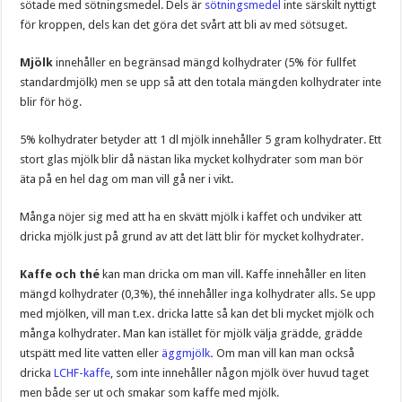
sötade med sötningsmedel. Dels är
sötningsmedel
inte särskilt nyttigt
för kroppen, dels kan det göra det svårt att bli av med sötsuget.
Mjölk
innehåller en begränsad mängd kolhydrater (5% för fullfet
standardmjölk) men se upp så att den totala mängden kolhydrater inte
blir för hög.
5% kolhydrater betyder att 1 dl mjölk innehåller 5 gram kolhydrater. Ett
stort glas mjölk blir då nästan lika mycket kolhydrater som man bör
äta på en hel dag om man vill gå ner i vikt.
Många nöjer sig med att ha en skvätt mjölk i kaffet och undviker att
dricka mjölk just på grund av att det lätt blir för mycket kolhydrater.
Kaffe och thé
kan man dricka om man vill. Kaffe innehåller en liten
mängd kolhydrater (0,3%), thé innehåller inga kolhydrater alls. Se upp
med mjölken, vill man t.ex. dricka latte så kan det bli mycket mjölk och
många kolhydrater. Man kan istället för mjölk välja grädde, grädde
utspätt med lite vatten eller
äggmjölk
.
Om man vill kan man också
dricka
LCHF-kaffe
, som inte innehåller någon mjölk över huvud taget
men både ser ut och smakar som kaffe med mjölk.