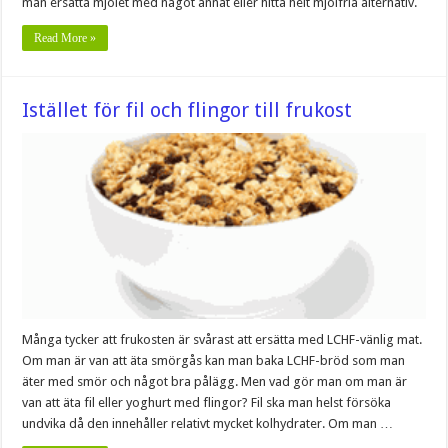
man ersätta mjölet med något annat eller hitta helt mjölfria alternativ.
Read More »
Istället för fil och flingor till frukost
Många tycker att frukosten är svårast att ersätta med LCHF-vänlig mat.
Om man är van att äta smörgås kan man baka LCHF-bröd som man
äter med smör och något bra pålägg. Men vad gör man om man är
van att äta fil eller yoghurt med flingor? Fil ska man helst försöka
undvika då den innehåller relativt mycket kolhydrater. Om man …