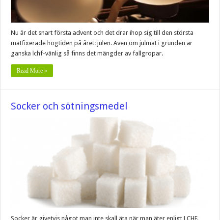
Nu är det snart första advent och det drar ihop sig till den största
matfixerade högtiden på året: julen. Även om julmat i grunden är
ganska lchf-vänlig så finns det mängder av fallgropar.
Read More »
Socker och sötningsmedel
Socker är givetvis något man inte skall äta när man äter enligt LCHF.