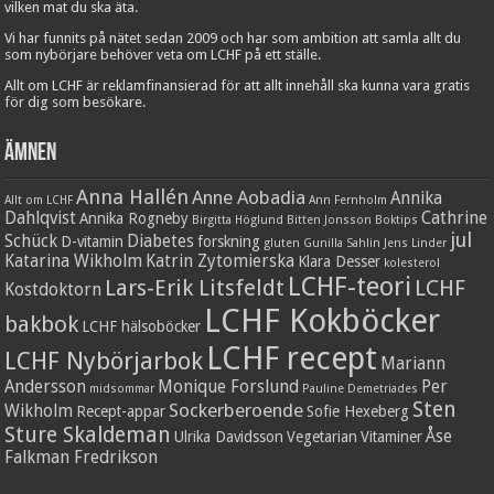
vilken mat du ska äta.
Vi har funnits på nätet sedan 2009 och har som ambition att samla allt du
som nybörjare behöver veta om LCHF på ett ställe.
Allt om LCHF är reklamfinansierad för att allt innehåll ska kunna vara gratis
för dig som besökare.
Ämnen
Anna Hallén
Anne Aobadia
Annika
Allt om LCHF
Ann Fernholm
Dahlqvist
Cathrine
Annika Rogneby
Birgitta Höglund
Bitten Jonsson
Boktips
jul
Schück
Diabetes
D-vitamin
forskning
gluten
Gunilla Sahlin
Jens Linder
Katarina Wikholm
Katrin Zytomierska
Klara Desser
kolesterol
LCHF-teori
Lars-Erik Litsfeldt
LCHF
Kostdoktorn
LCHF Kokböcker
bakbok
LCHF hälsoböcker
LCHF recept
LCHF Nybörjarbok
Mariann
Andersson
Monique Forslund
Per
midsommar
Pauline Demetriades
Sten
Sockerberoende
Wikholm
Recept-appar
Sofie Hexeberg
Sture Skaldeman
Åse
Ulrika Davidsson
Vegetarian
Vitaminer
Falkman Fredrikson